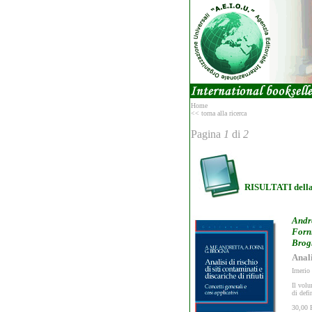
Home
<< torna alla ricerca
Pagina
1
di
2
RISULTATI del
Andr
Forn
Brog
Anali
Irnerio
Il volu
di defi
30,00 