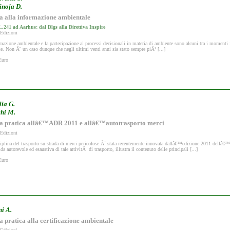
inoja D.
a alla informazione ambientale
L.241 ad Aarhus; dal Dlgs alla Direttiva Inspire
 Edizioni
mazione ambientale e la partecipazione ai processi decisionali in materia di ambiente sono alcuni tra i momenti 
e. Non Ã¨ un caso dunque che negli ultimi venti anni sia stato sempre piÃ¹ [...]
Euro
lia G.
hi M.
a pratica allâ€™ADR 2011 e allâ€™autotrasporto merci
 Edizioni
ciplina del trasporto su strada di merci pericolose Ã¨ stata recentemente innovata dallâ€™edizione 2011 dell
da autorevole ed esaustiva di tale attivitÃ di trasporto, illustra il contenuto delle principali [...]
Euro
ni A.
 pratica alla certificazione ambientale