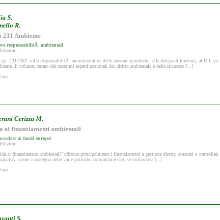
ia S.
nello R.
 231 Ambiente
ve responsabilitÃ ambientali
 Edizioni
gs. 231/2001 sulla responsabilitÃ amministrativa delle persone giuridiche, alla delega di funzioni, al D.L.vo 
biente. Il volume, curato dai massimi esperti nazionali del diritto ambientale e della sicurezza [...]
Euro
rani Cerizza M.
a ai finanziamenti ambientali
ccedere ai fondi europei
 Edizioni
da ai finanziamenti ambientali" affronta principalmente i finanziamenti a gestione diretta, emanati e controllat
nzialitÃ create a sostegno delle varie politiche comunitarie che, se utilizzate a [...]
Euro
vanti S.