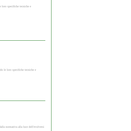
 loro specifiche tecniche e
o le loro specifiche tecniche e
alla normativa alla luce dell'evolversi