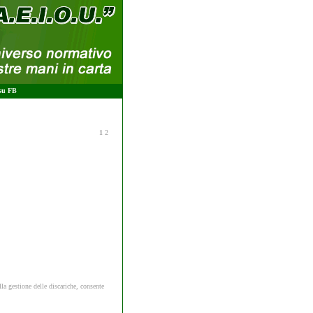
 su FB
1
2
lla gestione delle discariche, consente