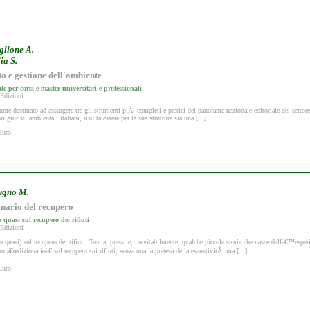
glione A.
ia S.
to e gestione dell'ambiente
e per corsi e master universitari e professionali
 Edizioni
me destinato ad assurgere tra gli strumenti piÃ¹ completi e pratici del panorama nazionale editoriale del settore. 
i giuristi ambientali italiani, risulta essere per la sua struttura sia una [...]
Euro
gno M.
onario del recupero
o quasi sul recupero dei rifiuti
 Edizioni
o quasi) sul recupero dei rifiuti. Teoria, prassi e, inevitabilmente, qualche piccola storia che nasce dallâ€™espe
un â€œdizionarioâ€ sul recupero sui rifiuti, senza una la pretesa della esaustivitÃ ma [...]
Euro