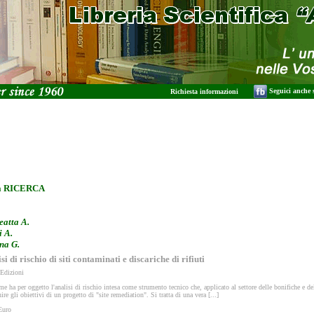
Seguici anche
Richiesta informazioni
la RICERCA
eatta A.
i A.
na G.
si di rischio di siti contaminati e discariche di rifiuti
 Edizioni
me ha per oggetto l'analisi di rischio intesa come strumento tecnico che, applicato al settore delle bonifiche e de
nire gli obiettivi di un progetto di "site remediation". Si tratta di una vera [...]
Euro