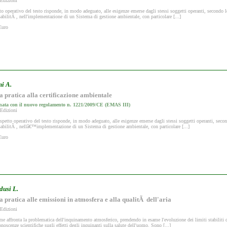
 Edizioni
to operativo del testo risponde, in modo adeguato, alle esigenze emerse dagli stessi soggetti operanti, secondo le
abilitÃ , nell'implementazione di un Sistema di gestione ambientale, con particolare [...]
Euro
ni A.
 pratica alla certificazione ambientale
nata con il nuovo regolamento n. 1221/2009/CE (EMAS III)
 Edizioni
etto operativo del testo risponde, in modo adeguato, alle esigenze emerse dagli stessi soggetti operanti, second
abilitÃ , nellâ€™implementazione di un Sistema di gestione ambientale, con particolare [...]
Euro
dusi L.
 pratica alle emissioni in atmosfera e alla qualitÃ dell'aria
 Edizioni
me affronta la problematica dell'inquinamento atmosferico, prendendo in esame l'evoluzione dei limiti stabiliti d
onoscenze scientifiche sugli effetti degli inquinanti sulla salute dell'uomo. Sono [...]