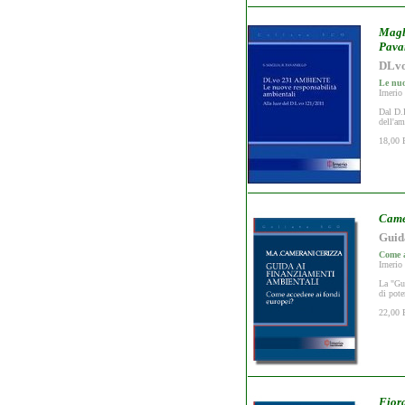
Magl
Pava
DLvo
Le nuo
Irnerio
Dal D.L
dell'am
18,00 
Came
Guid
Come a
Irnerio
La "Gui
di pote
22,00 
Fiora