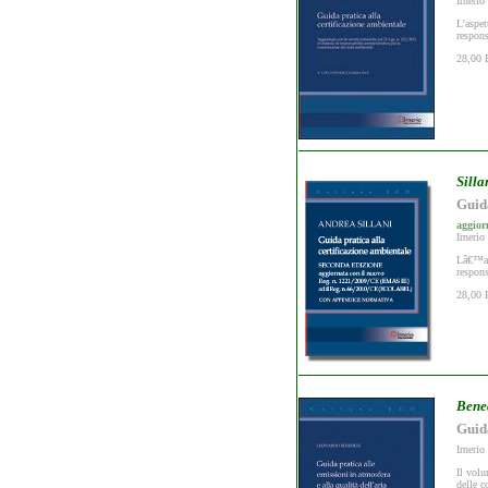
Irnerio
L'aspet
respons
28,00 
Silla
Guida
aggior
Irnerio
Lâ€™asp
respons
28,00 
Bene
Guida
Irnerio
Il volu
delle c