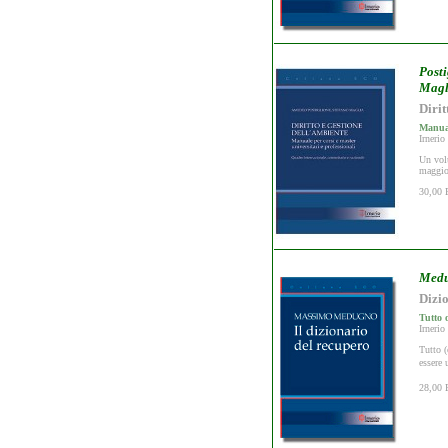
Posti
Magl
Dirit
Manual
Irnerio
Un volu
maggior
30,00 
Medu
Dizi
Tutto 
Irnerio
Tutto (
essere 
28,00 