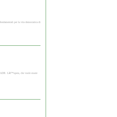
fondamentali per la vita democratica di
â€™ADR. Lâ€™opera, che vuole essere