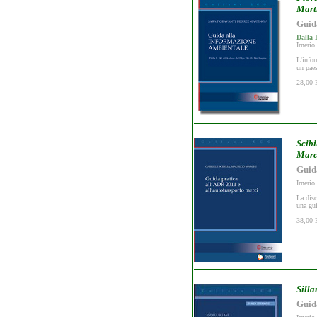
Mart
Guid
Dalla 
Irnerio
L'infor
un paes
28,00 
Scibi
Marc
Guid
Irnerio
La dis
una gui
38,00 
Silla
Guida