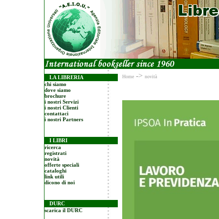
->
Home
novità
LA LIBRERIA
chi siamo
dove siamo
brochure
i nostri Servizi
i nostri Clienti
contattaci
i nostri Partners
I LIBRI
ricerca
registrati
novità
offerte speciali
cataloghi
link utili
dicono di noi
DURC
scarica il DURC